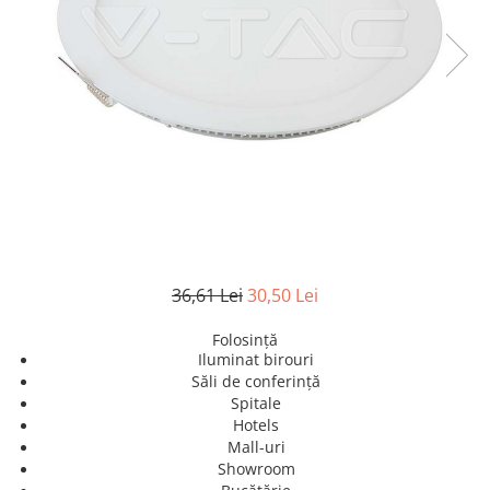
Sine si Proiectoare LED Magnetice
Tuburi LED
Lămpi de Birou
Oglinzi LED
36,61 Lei
30,50 Lei
Folosință
Iluminat birouri
Săli de conferință
Spitale
Hotels
Mall-uri
Showroom