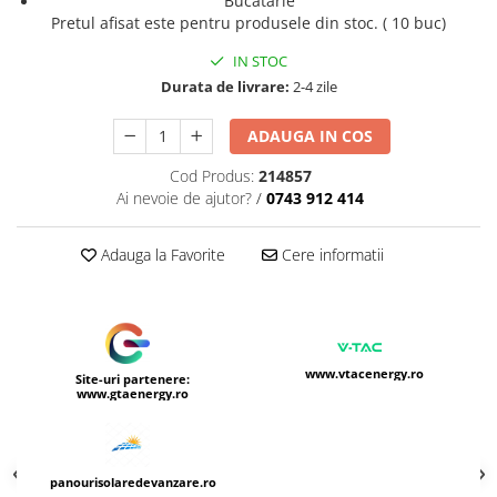
Bucătărie
Pretul afisat este pentru produsele din stoc. ( 10 buc)
IN STOC
Durata de livrare:
2-4 zile
ADAUGA IN COS
Cod Produs:
214857
Ai nevoie de ajutor?
/
0743 912 414
Adauga la Favorite
Cere informatii
www.vtacenergy.ro
Site-uri partenere:
www.gtaenergy.ro
panourisolaredevanzare.ro