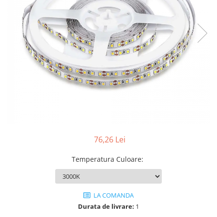
Sine si Proiectoare LED Magnetice
Tuburi LED
Lămpi de Birou
Oglinzi LED
76,26 Lei
Temperatura Culoare
:
LA COMANDA
Durata de livrare:
1