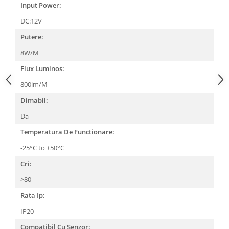
Input Power:
DC:12V
Putere:
8W/M
Flux Luminos:
800lm/M
Dimabil:
Da
Temperatura De Functionare:
-25°C to +50°C
Cri:
>80
Rata Ip:
IP20
Compatibil Cu Senzor: