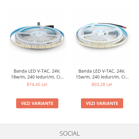
Banda LED V-TAC, 24V,
Banda LED V-TAC, 24V,
18w/m, 240 leduri/m, Cip
15w/m, 240 leduri/m, Cip
Samsung, CRI>95, Rola 10m
Samsung, CRI>80, Rola 10m
874,45 Lei
803,28 Lei
VEZI VARIANTE
VEZI VARIANTE
SOCIAL