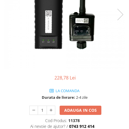
Sine si Proiectoare LED Magnetice
Tuburi LED
Lămpi de Birou
Oglinzi LED
228,78 Lei
LA COMANDA
Durata de livrare:
2-4 zile
ADAUGA IN COS
Cod Produs:
11378
Ai nevoie de ajutor?
/
0743 912 414