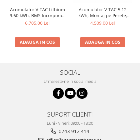
Acumulator V-TAC Lithium
Acumulator V-TAC 5.12
9.60 kWh, BMS Incorporat,
kWh, Montaj pe Perete,
Pentru Invertor Solar
IP20, 51.2V, 6000 Cicluri
6.705,00 Lei
4.509,00 Lei
ADAUGA IN COS
ADAUGA IN COS
SOCIAL
Urmareste-ne in social media
SUPORT CLIENTI
Luni - Vineri: 09:00 - 18:00
0743 912 414