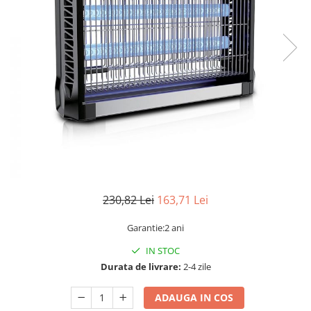
Sine si Proiectoare LED Magnetice
Tuburi LED
Lămpi de Birou
Oglinzi LED
230,82 Lei
163,71 Lei
Garantie:2 ani
IN STOC
Durata de livrare:
2-4 zile
ADAUGA IN COS