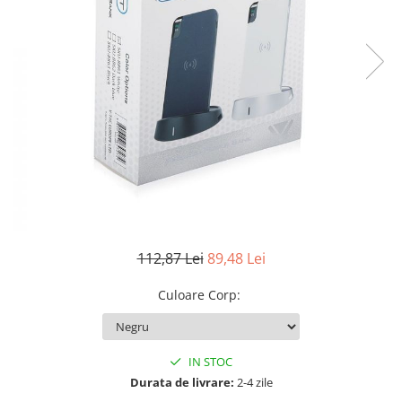
Sine si Proiectoare LED Magnetice
Tuburi LED
Lămpi de Birou
Oglinzi LED
112,87 Lei
89,48 Lei
Culoare Corp
:
IN STOC
Durata de livrare:
2-4 zile