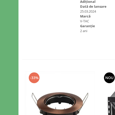
Adițional
Dată de lansare
25.03.2024
Marcă
V-TAC
Garanție
2 ani
-33%
NOU