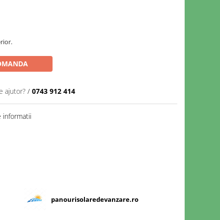
rior.
OMANDA
e ajutor?
/
0743 912 414
informatii
panourisolaredevanzare.ro