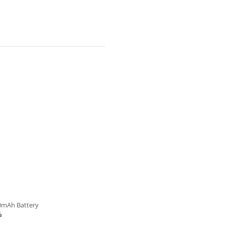
50mAh Battery
%