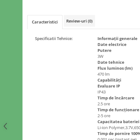
Review-uri
(0)
Caracteristici
Specificatii Tehnice:
Informații generale
Date electrice
Putere
3W
Date tehnice
Flux luminos (lm)
470 lm
Capabilități
Evaluare IP
IP43
Timp de încărcare
2.5 ore
Timp de funcționare
2-5 ore
Capacitatea bateriei
Li-ion Polymer,3.7V,6
Timp de pornire 100
0.001 sec (Instant pe)