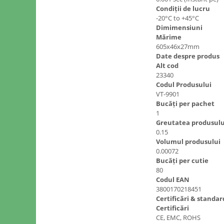
Condiții de lucru
-20°C to +45°C
Dimimensiuni
Mărime
605x46x27mm
Date despre produs
Alt cod
23340
Codul Produsului
VT-9901
Bucăți per pachet
1
Greutatea produsulu
0.15
Volumul produsului
0.00072
Bucăți per cutie
80
Codul EAN
3800170218451
Certificări & standa
Certificări
CE, EMC, ROHS