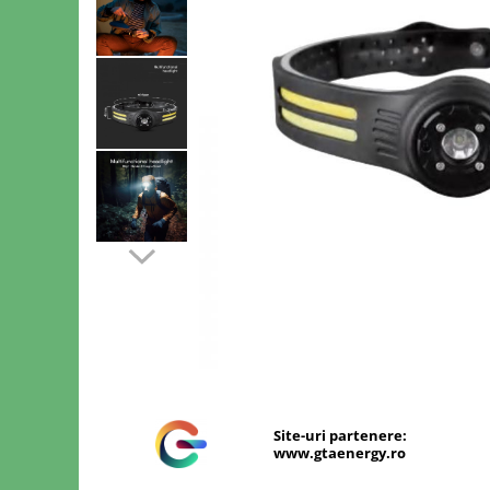
Sine si Proiectoare LED Magnetice
Tuburi LED
Lămpi de Birou
Oglinzi LED
Distribuie
pe
Facebook
Site-uri partenere:
www.gtaenergy.ro