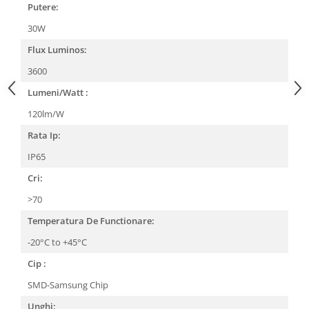
Putere:
30W
Flux Luminos:
3600
Lumeni/Watt :
120lm/W
Rata Ip:
IP65
Cri:
>70
Temperatura De Functionare:
-20°C to +45°C
Cip :
SMD-Samsung Chip
Unghi: