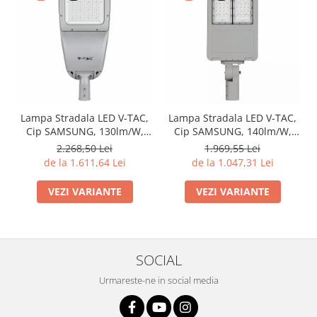
Lampa Stradala LED V-TAC,
Lampa Stradala LED V-TAC,
Cip SAMSUNG, 130lm/W,
Cip SAMSUNG, 140lm/W,
TYPE III-M LENS, 4000K
Driver Inventronics, 5700K
2.268,50 Lei
1.969,55 Lei
de la 1.611,64 Lei
de la 1.047,31 Lei
VEZI VARIANTE
VEZI VARIANTE
SOCIAL
Urmareste-ne in social media