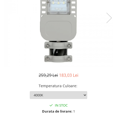
Sine si Proiectoare LED Magnetice
Tuburi LED
Lămpi de Birou
Oglinzi LED
259,29 Lei
183,03 Lei
Temperatura Culoare
:
IN STOC
Durata de livrare:
1