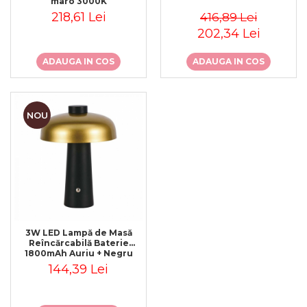
maro 3000K
218,61 Lei
416,89 Lei
202,34 Lei
ADAUGA IN COS
ADAUGA IN COS
NOU
3W LED Lampă de Masă
Reîncărcabilă Baterie
1800mAh Auriu + Negru
144,39 Lei