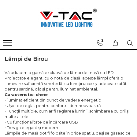
Sună un agent!
Iluminat Exterior
Iluminat Interior
Iluminat Industrial
Casă Inteligentă
Accesorii digitale
Cristi Matusoiu - 078 727 1594
Lămpi Stradale LED
Lampadare
LED Highbay
Becuri LED
Acumulatori externi
2
Maria Constantin - 078 755 5815
Lămpi Industriale LED
Candelabre LED
Lămpi Stradale LED
Spot LED
Cabluri USB
Iulian Turica - 075 668 5373
Proiectoare LED
Becuri LED
Lămpi Industriale LED
Proiectoare LED
Încărcatoare
Lămpi de Birou
Iulian Nistor - 077 061 4631
Aplici de perete
Spoturi LED
Panouri LED
Bandă LED
Prize și Prelungitoare
Gabriel Dornea - 074 387 1241
Plafoniere
Pendule
Mini Panouri LED
Aspiratoare Robot
Boxe Audio
Vă aducem o gamă exclusivă de lămpi de masă cu LED.
Proiectate elegant, cu o notă de clasă, aceste lămpi oferă o
Cezarina Ilie - 075 254 7035
Iluminat Grădină
Lămpi Liniare LED
Spoturi LED
Aparate Anti Insecte
iluminare suficientă și netedă, cu funcții unice și adecvate atât
pentru sarcină, cât și pentru iluminat ambiental.
Ghirlande LED
Carcase Spot
Proiectoare LED
Caracteristici cheie
Mini Panouri LED
Tuburi LED
• iluminat eficient din punct de vedere energetic
• Ușor de reglat pentru confortul dumneavoastră
Bandă LED
Exit-uri
• Funcții multiple, cum ar fi reglarea luminii, schimbarea culorii și
multe altele
Accesorii Bandă LED
Senzori
• Cu funcționalitate de încărcare USB
Sine si Proiectoare LED
• Design elegant și modern
Lămpile de masă pot fi folosite în orice spațiu, deși se găsesc cel