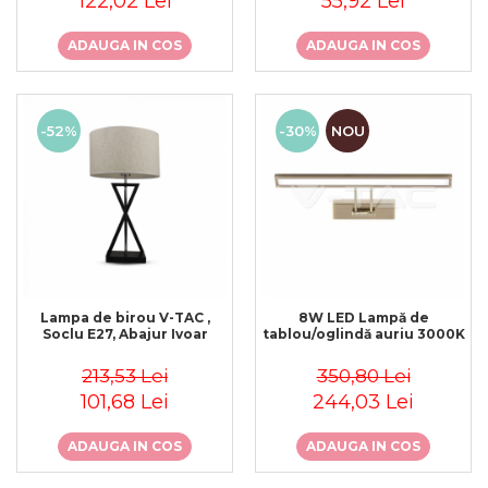
122,02 Lei
55,92 Lei
ADAUGA IN COS
ADAUGA IN COS
-52%
-30%
NOU
Lampa de birou V-TAC ,
8W LED Lampă de
Soclu E27, Abajur Ivoar
tablou/oglindă auriu 3000K
213,53 Lei
350,80 Lei
101,68 Lei
244,03 Lei
ADAUGA IN COS
ADAUGA IN COS