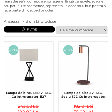
Sine si Proiectoare LED
mai adesea în dormitoare, sufragerie, lângă canapele, scaune
Magnetice
sau paturi. De asemenea, reprezinta un accesoriu bun pentru a
face parte din decorul biroului.
Tuburi LED
Lămpi de Birou
Afiseaza:
1-
13
din
13
produse
Oglinzi LED
FILTRE
-50%
-69%
Lampa de birou LED V-TAC,
Lampa de birou V-TAC,
Cu intrerupator, E27
Soclu E27, Cu intrerupator
243,02 Lei
182,01 Lei