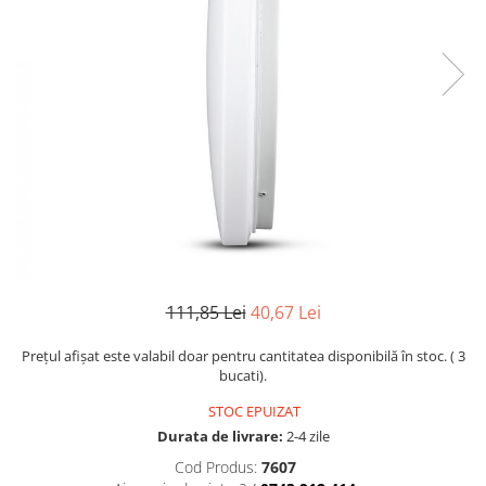
Sine si Proiectoare LED Magnetice
Tuburi LED
Lămpi de Birou
Oglinzi LED
111,85 Lei
40,67 Lei
Prețul afișat este valabil doar pentru cantitatea disponibilă în stoc. ( 3
bucati).
STOC EPUIZAT
Durata de livrare:
2-4 zile
Cod Produs:
7607