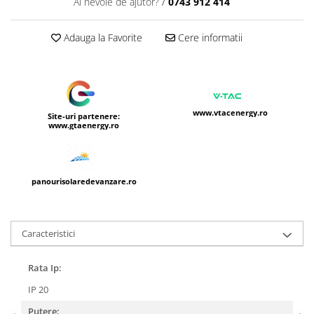
Ai nevoie de ajutor?
/
0743 912 414
Adauga la Favorite
Cere informatii
www.vtacenergy.ro
Site-uri partenere:
www.gtaenergy.ro
panourisolaredevanzare.ro
Caracteristici
Rata Ip:
IP 20
Putere: