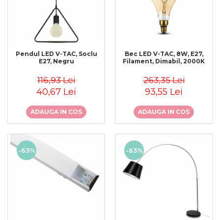
Pendul LED V-TAC, Soclu
Bec LED V-TAC, 8W, E27,
E27, Negru
Filament, Dimabil, 2000K
116,93 Lei
263,35 Lei
40,67 Lei
93,55 Lei
ADAUGA IN COS
ADAUGA IN COS
-63%
-63%