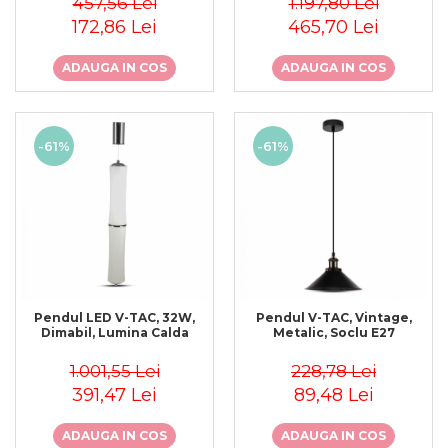
457,56 Lei
1.197,80 Lei
172,86 Lei
465,70 Lei
ADAUGA IN COS
ADAUGA IN COS
-61%
-61%
Pendul LED V-TAC, 32W,
Pendul V-TAC, Vintage,
Dimabil, Lumina Calda
Metalic, Soclu E27
1.001,55 Lei
228,78 Lei
391,47 Lei
89,48 Lei
ADAUGA IN COS
ADAUGA IN COS