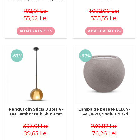
182,01 Lei
1.032,06 Lei
55,92 Lei
335,55 Lei
ADAUGA IN COS
ADAUGA IN COS
-67%
-67%
Pendul din Sticlă Dubla V-
Lampa de perete LED, V-
TAC, Amber+Alb, Ф180mm
TAC, IP20, Soclu G9, Gri
303,01 Lei
230,82 Lei
99,65 Lei
76,26 Lei