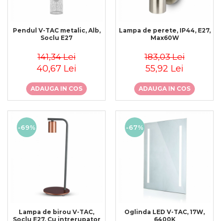
Sine si Proiectoare LED
Magnetice
Tuburi LED
Pendul V-TAC metalic, Alb,
Lampa de perete, IP44, E27,
Soclu E27
Max60W
Lămpi de Birou
Oglinzi LED
141,34 Lei
183,03 Lei
40,67 Lei
55,92 Lei
ADAUGA IN COS
ADAUGA IN COS
-69%
-67%
Lampa de birou V-TAC,
Oglinda LED V-TAC, 17W,
Soclu E27, Cu intrerupator
6400K