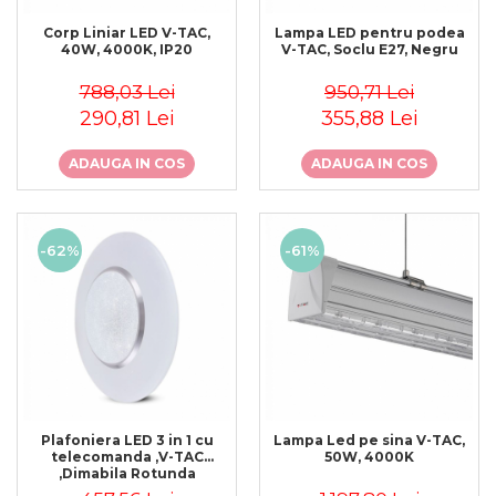
Corp Liniar LED V-TAC,
Lampa LED pentru podea
40W, 4000K, IP20
V-TAC, Soclu E27, Negru
788,03 Lei
950,71 Lei
290,81 Lei
355,88 Lei
ADAUGA IN COS
ADAUGA IN COS
-62%
-61%
Plafoniera LED 3 in 1 cu
Lampa Led pe sina V-TAC,
telecomanda ,V-TAC
50W, 4000K
,Dimabila Rotunda