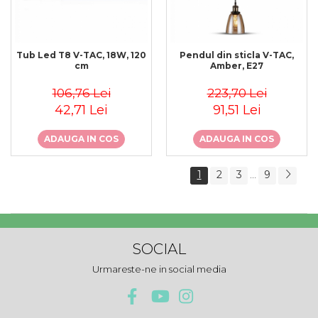
Tub Led T8 V-TAC, 18W, 120
Pendul din sticla V-TAC,
cm
Amber, E27
106,76 Lei
223,70 Lei
42,71 Lei
91,51 Lei
ADAUGA IN COS
ADAUGA IN COS
1
2
3
9
...
SOCIAL
Urmareste-ne in social media