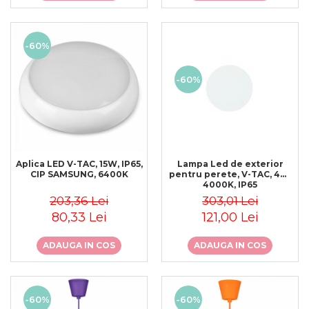
-60%
-60%
Aplica LED V-TAC, 15W, IP65,
Lampa Led de exterior
CIP SAMSUNG, 6400K
pentru perete, V-TAC, 4W,
4000K, IP65
203,36 Lei
303,01 Lei
80,33 Lei
121,00 Lei
ADAUGA IN COS
ADAUGA IN COS
-60%
-60%