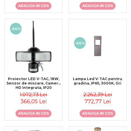
ADAUGA IN COS
ADAUGA IN COS
-66%
-66%
Proiector LED V-TAC, 18W,
Lampa Led V-TAC pentru
Senzor de miscare, Camera
gradina, IP65, 3000K, Gri
HD Integrata, IP20
1.072,73 Lei
2.262,39 Lei
366,05 Lei
772,77 Lei
ADAUGA IN COS
ADAUGA IN COS