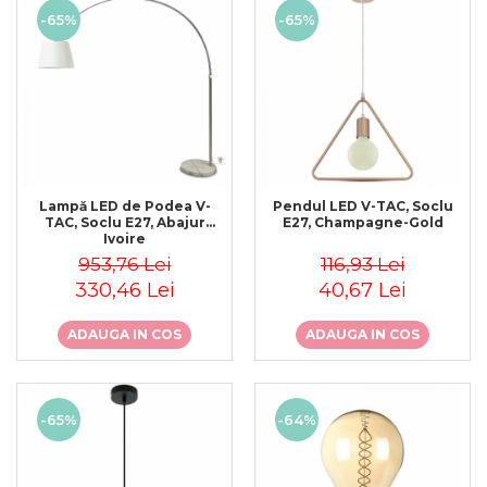
-65%
-65%
Lampă LED de Podea V-
Pendul LED V-TAC, Soclu
TAC, Soclu E27, Abajur
E27, Champagne-Gold
Ivoire
953,76 Lei
116,93 Lei
330,46 Lei
40,67 Lei
ADAUGA IN COS
ADAUGA IN COS
-65%
-64%