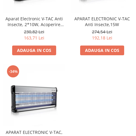
Sine si Proiectoare LED Magnetice
Tuburi LED
Aparat Electronic V-TAC Anti
APARAT ELECTRONIC V-TAC
Lămpi de Birou
Insecte, 2*10W, Acoperire
Anti Insecte,15W
Oglinzi LED
80m2
230,82 Lei
274,54 Lei
163,71 Lei
192,18 Lei
ADAUGA IN COS
ADAUGA IN COS
-34%
APARAT ELECTRONIC V-TAC,